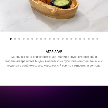
АГАР-АГАР
Мидии в сырно-сливочном соусе. Мидии в соусе с черемшой и
жаренным арахисом. Мидии в азиатском соусе. Знаменитые пончики с
мидиями в зелёном соусе. Королевский том ям с мидиями и вонголе.