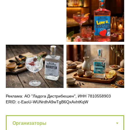
Реклама: АО "Ладога Дистрибюшен", ИНН 7810558903
ERID: c-EaoU-WUNrdhA9wTgB6QxAxhtKqW